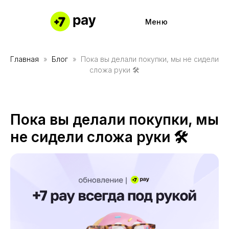
Меню
Главная
Блог
Пока вы делали покупки, мы не сидели
Частями 
Подключи
сложа руки 🛠
Частями 
Работайте
Каталог м
Полезные
Пока вы делали покупки, мы
Наше при
Партнерс
не сидели сложа руки 🛠
Причины 
Кабинет 
О компании
О компании
Контакты
Контакты