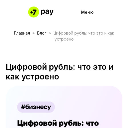
Меню
Главная
Блог
Цифровой рубль: что это и как
Частями 
Подключи
устроено
Частями 
Работайте
Каталог м
Полезные
Цифровой рубль: что это и
Наше при
Партнерс
как устроено
Причины 
Кабинет 
О компании
О компании
Контакты
Контакты