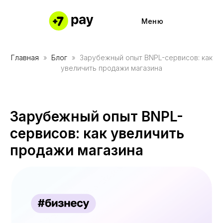
Меню
Главная
Блог
Зарубежный опыт BNPL-сервисов: как
Частями 
Подключи
увеличить продажи магазина
Частями 
Работайте
Каталог м
Полезные
Зарубежный опыт BNPL-
Наше при
Партнерс
сервисов: как увеличить
Причины 
Кабинет 
продажи магазина
О компании
О компании
Контакты
Контакты