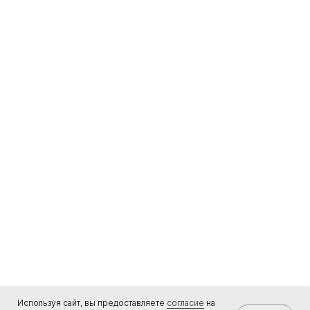
Для покупателя
Частями в СБП
Частями у партнеров
Каталог магазинов
Приложение
Используя сайт, вы предоставляете
согласие
на