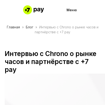
Меню
Главная
Блог
Интервью с Chrono о рынке часов и
Частями 
Подключи
партнёрстве с +7 pay
Частями 
Работайте
Каталог м
Полезные
Интервью с Chrono о рынке
Наше при
Партнерс
часов и партнёрстве с +7
Причины 
Кабинет 
pay
О компании
О компании
Контакты
Контакты