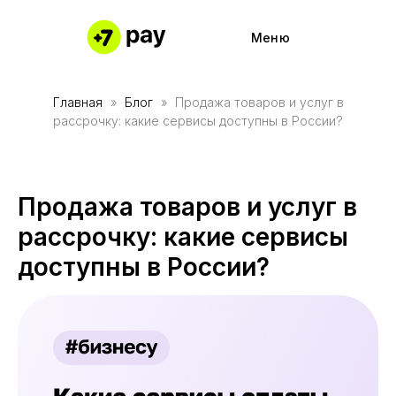
Меню
Главная
Блог
Продажа товаров и услуг в
Частями 
Подключи
рассрочку: какие сервисы доступны в России?
Частями 
Работайте
Каталог м
Полезные
Продажа товаров и услуг в
Наше при
Партнерс
рассрочку: какие сервисы
Причины 
Кабинет 
доступны в России?
О компании
О компании
Контакты
Контакты